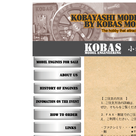
【 ご注文の方法 】
１. ご注文方法の詳細は、
ぜひ、そちらをご覧くだ
２. ＦＡＸ・郵送でのご
え、ご利用ください。ご
・ファクシミリ・・・
★Ｆ
・郵
★
送・・・・・・・・・
模