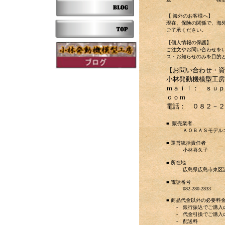
【 海外のお客様へ】
現在、保険の関係で、海
ご了承ください。
【個人情報の保護】
ご注文やお問い合わせを
ス・お知らせのみを目的
【お問い合わせ・資
小林発動機模型工房
ｍａｉｌ： ｓｕｐ
ｃｏｍ
電話： ０８２－２
■
販売業者
ＫＯＢＡＳモデルエ
■ 運営統括責任者
小林喜久子
■ 所在地
広島県広島市東区温品4
■ 電話番号
082-280-2833
■ 商品代金以外の必要料
- 銀行振込でご購入
- 代金引換でご購入
- 配送料